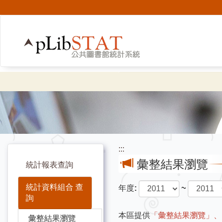
:::
彙整結果瀏覽
統計報表查詢
統計資料組合 查
年度
:
~
詢
本區提供
「彙整結果瀏覽」、
彙整結果瀏覽