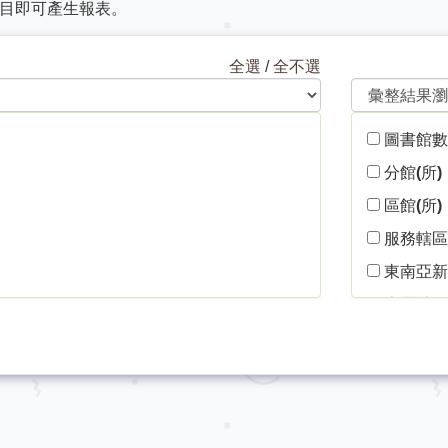
目即可產生報表。
全選
/
全不選
圖書館數 
分館(所)
區館(所)
服務轄區
東南亞新
專屬社群
館外服務站
圖書巡迴
全年購買
全年購買