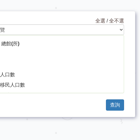
全選
/
全不選
總館(所)
人口數
移民人口數
網站(個)
查詢
 所(個)
車
圖書資料費-預算(元)
圖書資料費-決算(元)